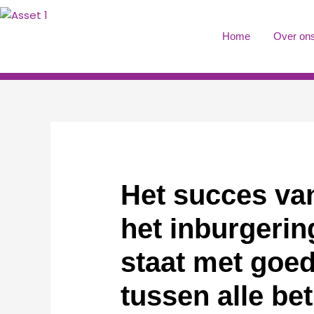
Ga
naar
Home
Over on
de
inhoud
Het succes van
het inburgerin
staat met goe
tussen alle be