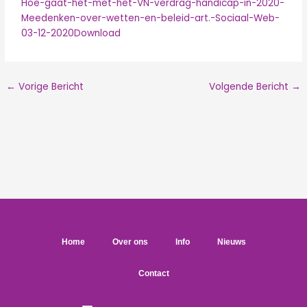
Hoe-gaat-het-met-het-VN-verdrag-handicap-in-2020-
Meedenken-over-wetten-en-beleid-art.-Sociaal-Web-
03-12-2020
Download
←
Vorige Bericht
Volgende Bericht
→
Home
Over ons
Info
Nieuws
Contact