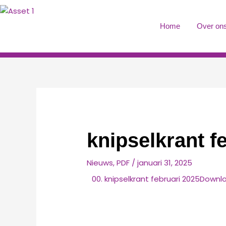
Ga
naar
Home
Over on
de
inhoud
knipselkrant f
Nieuws
,
PDF
/
januari 31, 2025
00. knipselkrant februari 2025
Downl